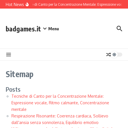
Skip to content
Hot News
Tecniche di Canto per la Concentrazione Mentale: Espressione vocale
badgames.it
Menu
Sitemap
Posts
Tecniche di Canto per la Concentrazione Mentale:
Espressione vocale, Ritmo calmante, Concentrazione
mentale
Respirazione Risonante: Coerenza cardiaca, Sollievo
dall'ansia senza sonnolenza, Equilibrio emotivo