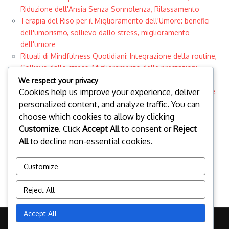
Riduzione dell'Ansia Senza Sonnolenza, Rilassamento
Terapia del Riso per il Miglioramento dell'Umore: benefici
dell'umorismo, sollievo dallo stress, miglioramento
dell'umore
Rituali di Mindfulness Quotidiani: Integrazione della routine,
Sollievo dallo stress, Miglioramento delle prestazioni
Pratiche lavorative consapevoli: Tecniche di
We respect your privacy
Cookies help us improve your experience, deliver
concentrazione, Miglioramento della produttività, Gestione
dello stress
personalized content, and analyze traffic. You can
Categories
choose which cookies to allow by clicking
Customize
. Click
Accept All
to consent or
Reject
Esercizi di respirazione per il sollievo dall'ansia senza
sonnolenza
All
to decline non-essential cookies.
Pratiche di Mindfulness per le Prestazioni diurne
Tecniche di rilassamento per un sollievo dall'ansia senza
Customize
sonnolenza
Reject All
Accept All
Copyright © 2026 badgames.it | Powered by
News Magazine X