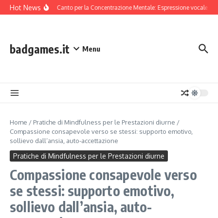
Skip to content
Hot News
Tecniche di Canto per la Concentrazione Mentale: Espressione vocale, Rit
badgames.it
Menu
Home
/
Pratiche di Mindfulness per le Prestazioni diurne
/
Compassione consapevole verso se stessi: supporto emotivo,
sollievo dall’ansia, auto-accettazione
Pratiche di Mindfulness per le Prestazioni diurne
Compassione consapevole verso
se stessi: supporto emotivo,
sollievo dall’ansia, auto-