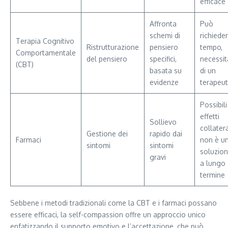
efficace
Affronta
Può
schemi di
richiede
Terapia Cognitivo
Ristrutturazione
pensiero
tempo,
Comportamentale
del pensiero
specifici,
necessit
(CBT)
basata su
di un
evidenze
terapeu
Possibili
effetti
Sollievo
collatera
Gestione dei
rapido dai
Farmaci
non è u
sintomi
sintomi
soluzio
gravi
a lungo
termine
Sebbene i metodi tradizionali come la CBT e i farmaci possano
essere efficaci, la self-compassion offre un approccio unico
enfatizzando il supporto emotivo e l’accettazione, che può