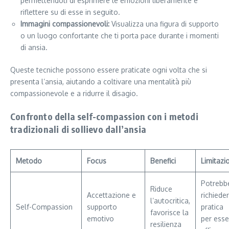
permettendoti di esprimere le emozioni liberamente e
riflettere su di esse in seguito.
Immagini compassionevoli:
Visualizza una figura di supporto
o un luogo confortante che ti porta pace durante i momenti
di ansia.
Queste tecniche possono essere praticate ogni volta che si
presenta l’ansia, aiutando a coltivare una mentalità più
compassionevole e a ridurre il disagio.
Confronto della self-compassion con i metodi
tradizionali di sollievo dall’ansia
Metodo
Focus
Benefici
Limitazi
Potrebb
Riduce
Accettazione e
richiede
l’autocritica,
Self-Compassion
supporto
pratica
favorisce la
emotivo
per esse
resilienza