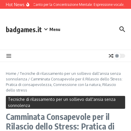
Skip to content
Hot News
Tecniche di Canto per la Concentrazione Mentale: Espressione vocale, Ritm
badgames.it
Menu
Home
/
Tecniche di rilassamento per un sollievo dall'ansia senza
sonnolenza
/
Camminata Consapevole per il Rilascio dello Stress:
Pratica di consapevolezza, Connessione con la natura, Rilascio
dello stress
Tecniche di rilassamento per un sollievo dall'ansia senza
sonnolenza
Camminata Consapevole per il
Rilascio dello Stress: Pratica di