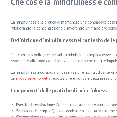
Che cos’è la mindfulness e com
La mindfulness è la pratica di mantenere una consapevolezza mo
migliorando la concentrazione e favorendo un maggiore senso
Definizione di mindfulness nel contesto delle
Nel contesto delle prestazioni, la mindfulness implica essere
rispondere alle sfide con chiarezza piuttosto che reagire imp
La mindfulness incoraggia un’osservazione non giudicante di pen
un
miglioramento della
regolazione emotiva e della presa di de
Componenti delle pratiche di mindfulness
Esercizi di respirazione:
Concentrarsi sul respiro aiuta ad an
Scansioni del corpo:
Questa tecnica implica una scansione m
Osservazione consapevole:
Impegnarsi completamente con l