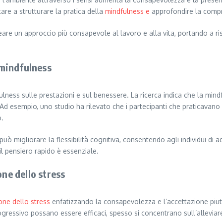
re a strutturare la pratica della
mindfulness e
approfondire la comp
re un approccio più consapevole al lavoro e alla vita, portando a risul
a mindfulness
lness sulle prestazioni e sul benessere. La ricerca indica che la mindf
 esempio, uno studio ha rilevato che i partecipanti che praticavano la
o.
uò migliorare la flessibilità cognitiva, consentendo agli individui di 
il pensiero rapido è essenziale.
one dello stress
one dello stress
enfatizzando la consapevolezza e l’accettazione piut
gressivo possano essere efficaci, spesso si concentrano sull’allevia