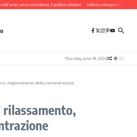
ansia senza sonnolenza, Equilibrio emotivo
Utilizzo consapevole della tecnologia
mo
Thursday, June 18, 2026
tress, miglioramento della concentrazione
i rilassamento,
entrazione