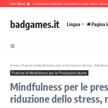
Skip to content
Hot News
e di Canto per la Concentrazione Mentale: Espressione vocale, Ritmo calmante, Co
badgames.it
Lingua
Pagina i
Home
/
Pratiche di Mindfulness per le Prestazioni diurne
/
Mindfuln
Pratiche di Mindfulness per le Prestazioni diurne
Mindfulness per le pres
riduzione dello stress,