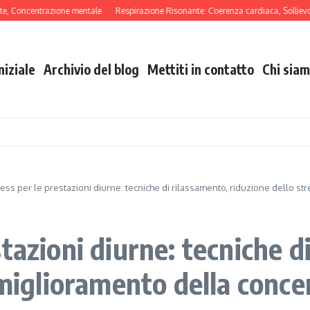
ncentrazione mentale
Respirazione Risonante: Coerenza cardiaca, Sollievo dall’
niziale
Archivio del blog
Mettiti in contatto
Chi sia
ess per le prestazioni diurne: tecniche di rilassamento, riduzione dello s
tazioni diurne: tecniche d
 miglioramento della conc