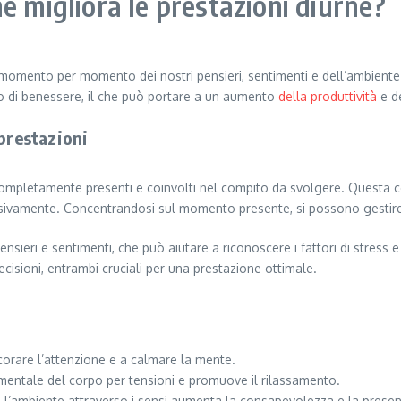
e migliora le prestazioni diurne?
mento per momento dei nostri pensieri, sentimenti e dell’ambiente ci
 di benessere, il che può portare a un aumento
della produttività
e de
 prestazioni
 completamente presenti e coinvolti nel compito da svolgere. Questa c
ulsivamente. Concentrandosi sul momento presente, si possono gestire
sieri e sentimenti, che può aiutare a riconoscere i fattori di stress 
cisioni, entrambi cruciali per una prestazione ottimale.
corare l’attenzione e a calmare la mente.
entale del corpo per tensioni e promuove il rilassamento.
’ambiente attraverso i sensi aumenta la consapevolezza e la presen