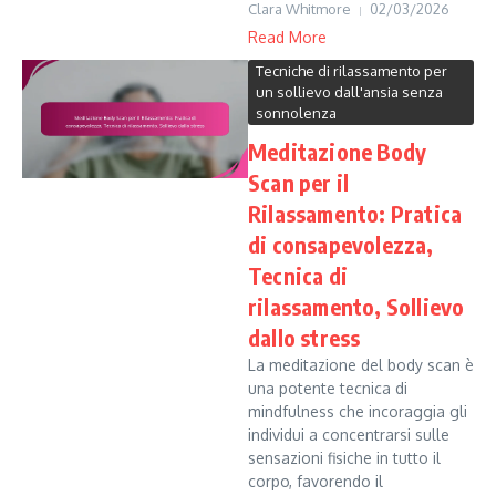
Clara Whitmore
02/03/2026
Read More
Tecniche di rilassamento per
un sollievo dall'ansia senza
sonnolenza
Meditazione Body
Scan per il
Rilassamento: Pratica
di consapevolezza,
Tecnica di
rilassamento, Sollievo
dallo stress
La meditazione del body scan è
una potente tecnica di
mindfulness che incoraggia gli
individui a concentrarsi sulle
sensazioni fisiche in tutto il
corpo, favorendo il