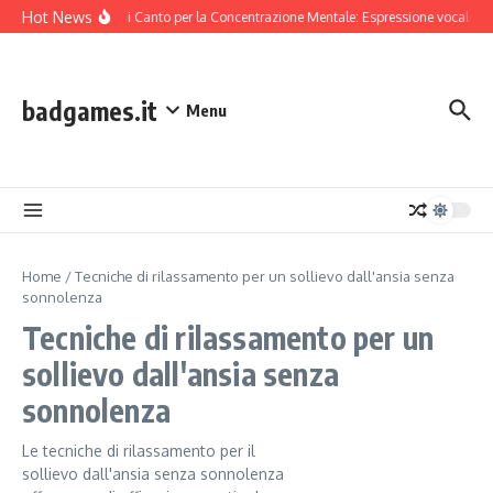
Skip to content
Hot News
Tecniche di Canto per la Concentrazione Mentale: Espressione vocale, R
badgames.it
Menu
Home
/
Tecniche di rilassamento per un sollievo dall'ansia senza
sonnolenza
Tecniche di rilassamento per un
sollievo dall'ansia senza
sonnolenza
Le tecniche di rilassamento per il
sollievo dall'ansia senza sonnolenza