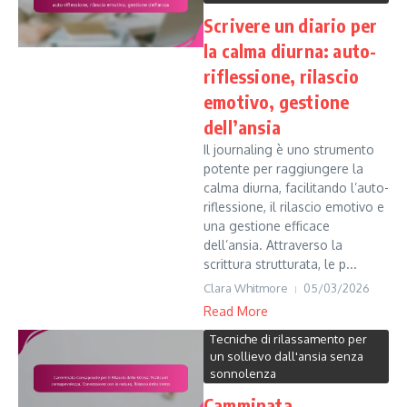
Scrivere un diario per
la calma diurna: auto-
riflessione, rilascio
emotivo, gestione
dell’ansia
Il journaling è uno strumento
potente per raggiungere la
calma diurna, facilitando l’auto-
riflessione, il rilascio emotivo e
una gestione efficace
dell’ansia. Attraverso la
scrittura strutturata, le p...
Clara Whitmore
05/03/2026
Read More
Tecniche di rilassamento per
un sollievo dall'ansia senza
sonnolenza
Camminata