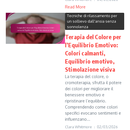
Read More
Tecniche di rilassamento per
un sollievo dall'ansia senza
sonnolenza
Terapia del Colore per
l’Equilibrio Emotivo:
Colori calmanti,
Equilibrio emotivo,
Stimolazione visiva
La terapia del colore, o
cromoterapia, sfrutta il potere
dei colori per migliorare il
benessere emotivo e
ripristinare l’equilibrio.
Comprendendo come colori
specifici evocano sentimenti e
influenzano...
Clara Whitmore
02/03/2026