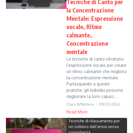
Tecniche di Canto per
la Concentrazione
Mentale: Espressione
vocale, Ritmo
calmante,
Concentrazione
mentale
Le tecniche di canto sfruttano
l’espressione vocale per creare
un ritmo calmante che migliora
la concentrazione mentale.
Partecipando a queste
pratiche, gli individui possono
migliorare la loro capaci...
Clara Whitmore
09/03/2026
Read More
Tecniche di rilassamento per
un sollievo dall'ansia senza
sonnolenza