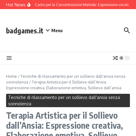
Skip to content
Hot News
Tecniche di Canto per la Concentrazione Mentale: Espressione vocale, Rit
badgames.it
Menu
Home
/
Tecniche di rilassamento per un sollievo dall'ansia senza
sonnolenza
/
Terapia Artistica per il Sollievo dall’Ansia:
Espressione creativa, Elaborazione emotiva, Sollievo dall’ansia
Tecniche di rilassamento per un sollievo dall'ansia senza
sonnolenza
Terapia Artistica per il Sollievo
dall’Ansia: Espressione creativa,
Elaborazione emotiva, Sollievo