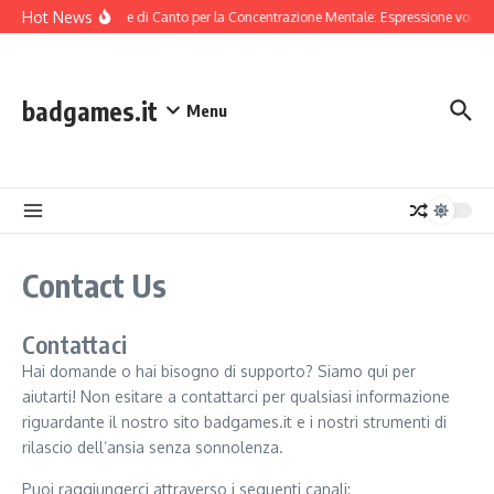
Skip to content
Hot News
Tecniche di Canto per la Concentrazione Mentale: Espressione vocal
badgames.it
Menu
Contact Us
Contattaci
Hai domande o hai bisogno di supporto? Siamo qui per
aiutarti! Non esitare a contattarci per qualsiasi informazione
riguardante il nostro sito badgames.it e i nostri strumenti di
rilascio dell’ansia senza sonnolenza.
Puoi raggiungerci attraverso i seguenti canali: