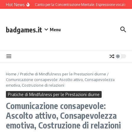
Skip to content
Hot News
Tecniche di Canto per la Concentrazione Mentale: Espressione vocale, Ri
badgames.it
Menu
Home
/
Pratiche di Mindfulness per le Prestazioni diurne
/
Comunicazione consapevole: Ascolto attivo, Consapevolezza
emotiva, Costruzione di relazioni
Pratiche di Mindfulness per le Prestazioni diurne
Comunicazione consapevole:
Ascolto attivo, Consapevolezza
emotiva, Costruzione di relazioni