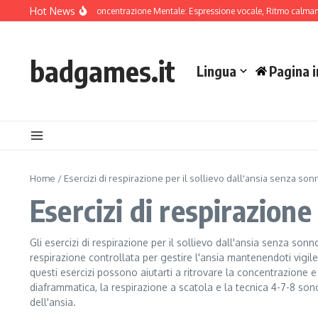
Skip to content
Hot News
 di Canto per la Concentrazione Mentale: Espressione vocale, Ritmo calmante, Co
badgames.it
Lingua
Pagina i
Home
/
Esercizi di respirazione per il sollievo dall'ansia senza so
Esercizi di respirazione
Gli esercizi di respirazione per il sollievo dall'ansia senza son
respirazione controllata per gestire l'ansia mantenendoti vigi
questi esercizi possono aiutarti a ritrovare la concentrazione 
diaframmatica, la respirazione a scatola e la tecnica 4-7-8 son
dell'ansia.