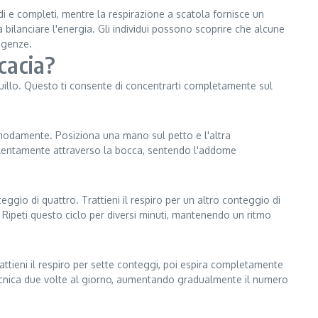
ndi e completi, mentre la respirazione a scatola fornisce un
a bilanciare l'energia. Gli individui possono scoprire che alcune
sigenze.
icacia?
uillo. Questo ti consente di concentrarti completamente sul
omodamente. Posiziona una mano sul petto e l'altra
a lentamente attraverso la bocca, sentendo l'addome
eggio di quattro. Trattieni il respiro per un altro conteggio di
 Ripeti questo ciclo per diversi minuti, mantenendo un ritmo
rattieni il respiro per sette conteggi, poi espira completamente
 tecnica due volte al giorno, aumentando gradualmente il numero