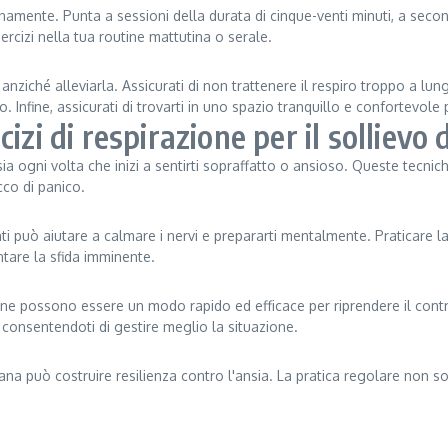
tidianamente. Punta a sessioni della durata di cinque-venti minuti, a se
rcizi nella tua routine mattutina o serale.
anziché alleviarla. Assicurati di non trattenere il respiro troppo a lung
o. Infine, assicurati di trovarti in uno spazio tranquillo e confortevole 
zi di respirazione per il sollievo 
ansia ogni volta che inizi a sentirti sopraffatto o ansioso. Queste tecn
co di panico.
anti può aiutare a calmare i nervi e prepararti mentalmente. Praticare la
ntare la sfida imminente.
zione possono essere un modo rapido ed efficace per riprendere il contr
 consentendoti di gestire meglio la situazione.
iana può costruire resilienza contro l'ansia. La pratica regolare non sol