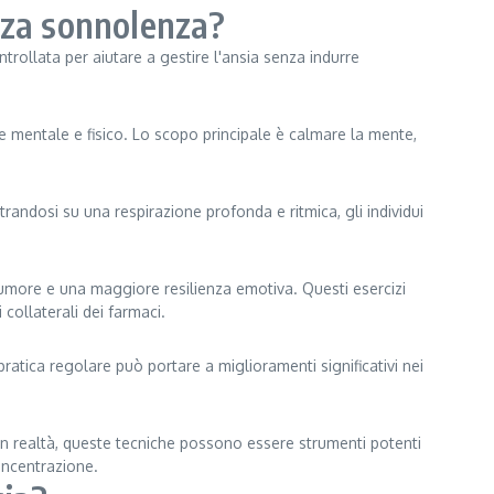
senza sonnolenza?
trollata per aiutare a gestire l'ansia senza indurre
re mentale e fisico. Lo scopo principale è calmare la mente,
ntrandosi su una respirazione profonda e ritmica, gli individui
'umore e una maggiore resilienza emotiva. Questi esercizi
collaterali dei farmaci.
 pratica regolare può portare a miglioramenti significativi nei
. In realtà, queste tecniche possono essere strumenti potenti
oncentrazione.