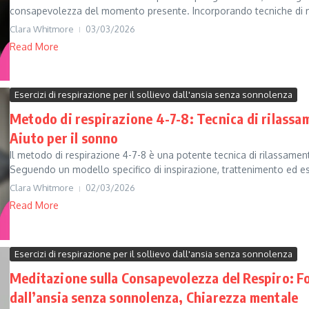
consapevolezza del momento presente. Incorporando tecniche di m
Clara Whitmore
03/03/2026
Read More
Esercizi di respirazione per il sollievo dall'ansia senza sonnolenza
Metodo di respirazione 4-7-8: Tecnica di rilassa
Aiuto per il sonno
Il metodo di respirazione 4-7-8 è una potente tecnica di rilassament
Seguendo un modello specifico di inspirazione, trattenimento ed es
Clara Whitmore
02/03/2026
Read More
Esercizi di respirazione per il sollievo dall'ansia senza sonnolenza
Meditazione sulla Consapevolezza del Respiro: F
dall’ansia senza sonnolenza, Chiarezza mentale