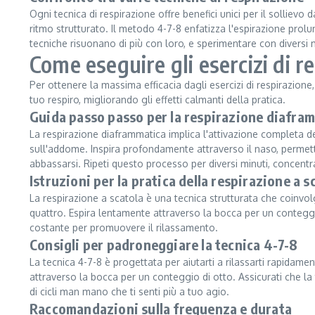
Ogni tecnica di respirazione offre benefici unici per il sollievo
ritmo strutturato. Il metodo 4-7-8 enfatizza l'espirazione prolun
tecniche risuonano di più con loro, e sperimentare con diversi m
Come eseguire gli esercizi di r
Per ottenere la massima efficacia dagli esercizi di respirazi
tuo respiro, migliorando gli effetti calmanti della pratica.
Guida passo passo per la respirazione diafra
La respirazione diaframmatica implica l'attivazione completa d
sull'addome. Inspira profondamente attraverso il naso, permet
abbassarsi. Ripeti questo processo per diversi minuti, concen
Istruzioni per la pratica della respirazione a s
La respirazione a scatola è una tecnica strutturata che coinvolge
quattro. Espira lentamente attraverso la bocca per un conteggio
costante per promuovere il rilassamento.
Consigli per padroneggiare la tecnica 4-7-8
La tecnica 4-7-8 è progettata per aiutarti a rilassarti rapidame
attraverso la bocca per un conteggio di otto. Assicurati che l
di cicli man mano che ti senti più a tuo agio.
Raccomandazioni sulla frequenza e durata