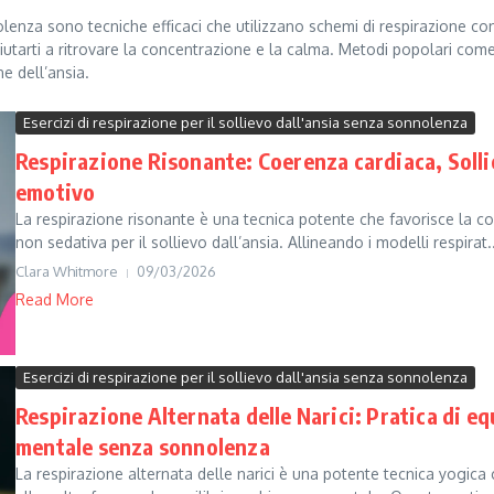
nnolenza sono tecniche efficaci che utilizzano schemi di respirazione 
aiutarti a ritrovare la concentrazione e la calma. Metodi popolari come
e dell’ansia.
Esercizi di respirazione per il sollievo dall'ansia senza sonnolenza
Respirazione Risonante: Coerenza cardiaca, Solli
emotivo
La respirazione risonante è una tecnica potente che favorisce la co
non sedativa per il sollievo dall’ansia. Allineando i modelli respirat..
Clara Whitmore
09/03/2026
Read More
Esercizi di respirazione per il sollievo dall'ansia senza sonnolenza
Respirazione Alternata delle Narici: Pratica di equ
mentale senza sonnolenza
La respirazione alternata delle narici è una potente tecnica yogica 