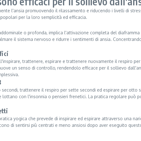
ono efficaci per il sollievo dall'an
nte l'ansia promuovendo il rilassamento e riducendo i livelli di stre
opolari per la loro semplicità ed efficacia.
addominale o profonda, implica l'attivazione completa del diaframma 
calmare il sistema nervoso e ridurre i sentimenti di ansia. Concentran
fici
l'inspirare, trattenere, espirare e trattenere nuovamente il respiro p
uove un senso di controllo, rendendolo efficace per il sollievo dall'an
mplessiva.
8
ro secondi, trattenere il respiro per sette secondi ed espirare per o
lottano con l'insonnia o pensieri frenetici. La pratica regolare può p
etti
ratica yogica che prevede di inspirare ed espirare attraverso una narice
scono di sentirsi più centrati e meno ansiosi dopo aver eseguito ques