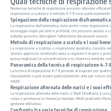
Quali tecniche di respirazione s
Numerose tecniche di respirazione possono alleviare efficaceme
respirazione a scatola e il metodo 4-7-8 sono particolarmente p
Spiegazione della respirazione diaframmatica
La respirazione diaframmatica, nota anche come respirazione 
incoraggia respiri più lenti e profondi, che possono aiutare a 
individui possono distogliere l'attenzione dai pensieri ansiosi.
Metodo di respirazione a scatola e i suoi bene
La respirazione a scatola, o respirazione quadrata, consiste nel
Questo approccio strutturato aiuta a regolare il respiro e prom
possa migliorare la concentrazione e la chiarezza mentale co
Panoramica della tecnica di respirazione 4-7-
La tecnica di respirazione 4-7-8 prevede di inspirare per quatt
rilassamento e può essere particolarmente utile per coloro che 
ridotti.
Respirazione alternata delle narici e i suoi eff
La respirazione alternata delle narici, o Nadi Shodhana, è una p
corpo e promuova la chiarezza mentale. Molti praticanti riferi
gestione dell'ansia.
Confronto tra varie tecniche di respirazione