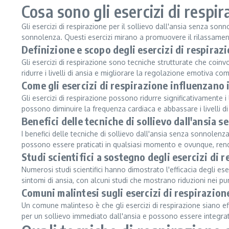
Cosa sono gli esercizi di respi
Gli esercizi di respirazione per il sollievo dall'ansia senza so
sonnolenza. Questi esercizi mirano a promuovere il rilassament
Definizione e scopo degli esercizi di respiraz
Gli esercizi di respirazione sono tecniche strutturate che coin
ridurre i livelli di ansia e migliorare la regolazione emotiva 
Come gli esercizi di respirazione influenzano i 
Gli esercizi di respirazione possono ridurre significativamente i
possono diminuire la frequenza cardiaca e abbassare i livelli d
Benefici delle tecniche di sollievo dall'ansia 
I benefici delle tecniche di sollievo dall'ansia senza sonnole
possono essere praticati in qualsiasi momento e ovunque, renden
Studi scientifici a sostegno degli esercizi di 
Numerosi studi scientifici hanno dimostrato l'efficacia degli eser
sintomi di ansia, con alcuni studi che mostrano riduzioni nei p
Comuni malintesi sugli esercizi di respirazion
Un comune malinteso è che gli esercizi di respirazione siano eff
per un sollievo immediato dall'ansia e possono essere integrat