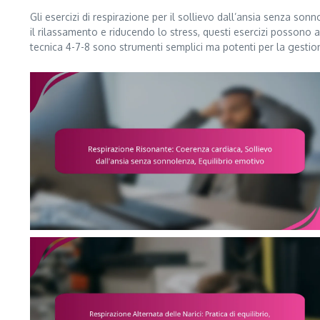
Gli esercizi di respirazione per il sollievo dall’ansia senza so
il rilassamento e riducendo lo stress, questi esercizi possono 
tecnica 4-7-8 sono strumenti semplici ma potenti per la gestion