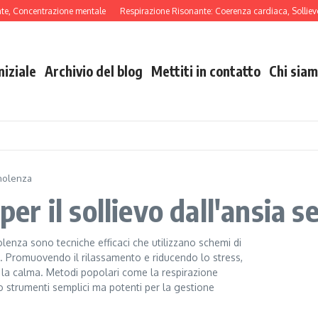
ncentrazione mentale
Respirazione Risonante: Coerenza cardiaca, Sollievo dall’a
niziale
Archivio del blog
Mettiti in contatto
Chi sia
nnolenza
 per il sollievo dall'ansia
nolenza sono tecniche efficaci che utilizzano schemi di
le. Promuovendo il rilassamento e riducendo lo stress,
e la calma. Metodi popolari come la respirazione
o strumenti semplici ma potenti per la gestione