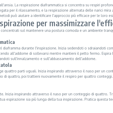
 dall'ansia. La respirazione diaframmatica si concentra su respiri profo
gata per il rilassamento, e la respirazione alternata delle narici mira 
etodi può aiutare a identificare l'approccio più efficace per le loro e
espirazione per massimizzare l'eff
one, concentrati sul mantenere una postura comoda e un ambiente tranq
mmatica
el diaframma durante l'inspirazione. Inizia sedendoti o sdraiandoti c
tendo all'addome di sollevarsi mentre mantieni il petto fermo. Espir
trandoti sull'innalzamento e sull'abbassamento dell'addome.
catola
 quattro parti uguali. Inizia inspirando attraverso il naso per un cont
 di quattro, poi trattieni nuovamente il respiro per quattro conteggi.
nte. Inizia inspirando attraverso il naso per un conteggio di quattro. T
a tua espirazione sia più lunga della tua inspirazione. Pratica questa