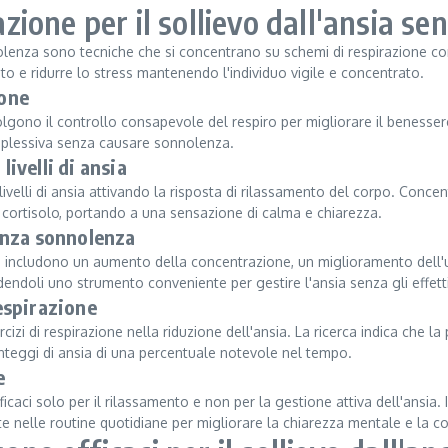
razione per il sollievo dall'ansia 
nnolenza sono tecniche che si concentrano su schemi di respirazione con
o e ridurre lo stress mantenendo l'individuo vigile e concentrato.
ione
volgono il controllo consapevole del respiro per migliorare il benesse
complessiva senza causare sonnolenza.
livelli di ansia
 livelli di ansia attivando la risposta di rilassamento del corpo. Conce
i cortisolo, portando a una sensazione di calma e chiarezza.
senza sonnolenza
nza includono un aumento della concentrazione, un miglioramento dell
doli uno strumento conveniente per gestire l'ansia senza gli effetti 
respirazione
cizi di respirazione nella riduzione dell'ansia. La ricerca indica che la
unteggi di ansia di una percentuale notevole nel tempo.
e
icaci solo per il rilassamento e non per la gestione attiva dell'ansia
e nelle routine quotidiane per migliorare la chiarezza mentale e la c