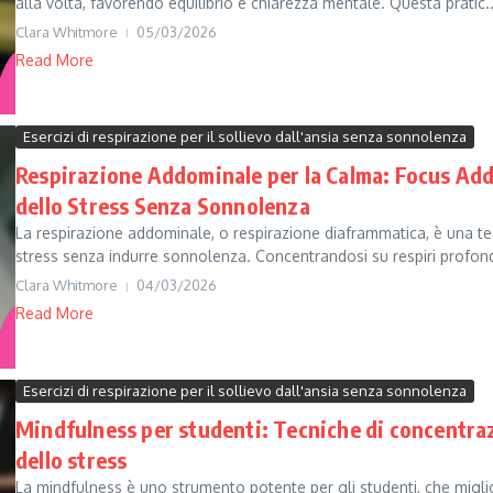
alla volta, favorendo equilibrio e chiarezza mentale. Questa pratic..
Clara Whitmore
05/03/2026
Read More
Esercizi di respirazione per il sollievo dall'ansia senza sonnolenza
Respirazione Addominale per la Calma: Focus Add
dello Stress Senza Sonnolenza
La respirazione addominale, o respirazione diaframmatica, è una tec
stress senza indurre sonnolenza. Concentrandosi su respiri profon
Clara Whitmore
04/03/2026
Read More
Esercizi di respirazione per il sollievo dall'ansia senza sonnolenza
Mindfulness per studenti: Tecniche di concentra
dello stress
La mindfulness è uno strumento potente per gli studenti, che miglio