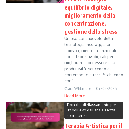
equilibrio digitale,
miglioramento della
concentrazione,
gestione dello stress
Un uso consapevole della
tecnologia incoraggia un
coinvolgimento intenzionale
con i dispositivi digitali per
migliorare il benessere e la
produttività, riducendo al
contempo lo stress. Stabilendo
conf...
Clara Whitmore
09/03/2026
Read More
Tecniche di rilassamento per
un sollievo dall'ansia senza
sonnolenza
Terapia Artistica per il