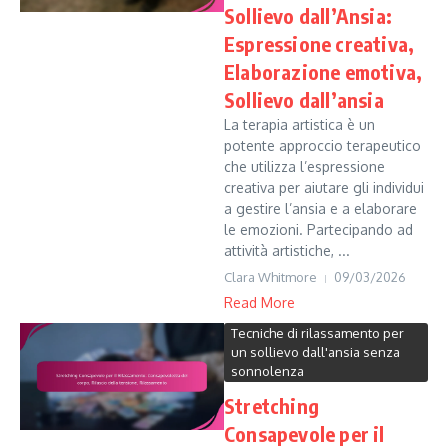
Sollievo dall’Ansia:
Espressione creativa,
Elaborazione emotiva,
Sollievo dall’ansia
La terapia artistica è un
potente approccio terapeutico
che utilizza l’espressione
creativa per aiutare gli individui
a gestire l’ansia e a elaborare
le emozioni. Partecipando ad
attività artistiche, ...
Clara Whitmore
09/03/2026
Read More
Tecniche di rilassamento per
un sollievo dall'ansia senza
sonnolenza
Stretching
Consapevole per il