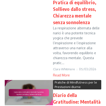
Pratica di equilibrio,
Sollievo dallo stress,
Chiarezza mentale
senza sonnolenza
La respirazione alternata delle
narici è una potente tecnica
yogica che prevede
l’inspirazione e l’espirazione
attraverso una narice alla
volta, favorendo equilibrio e
chiarezza mentale. Questa
pratic...
Clara Whitmore
05/03/2026
Read More
Pratiche di Mindfulness per le
Prestazioni diurne
Diario della
Gratitudine: Mentalità