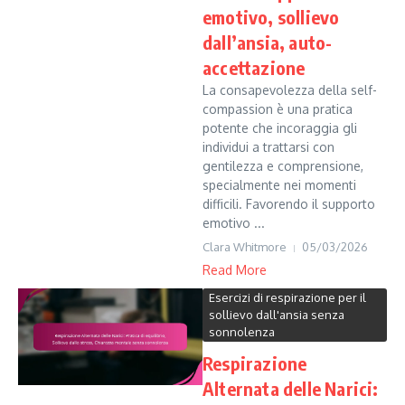
emotivo, sollievo
dall’ansia, auto-
accettazione
La consapevolezza della self-
compassion è una pratica
potente che incoraggia gli
individui a trattarsi con
gentilezza e comprensione,
specialmente nei momenti
difficili. Favorendo il supporto
emotivo ...
Clara Whitmore
05/03/2026
Read More
Esercizi di respirazione per il
sollievo dall'ansia senza
sonnolenza
Respirazione
Alternata delle Narici: