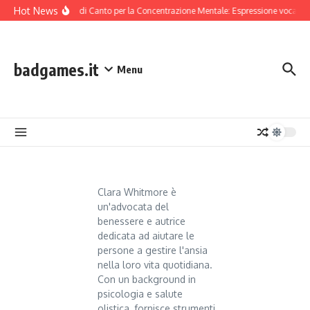
Skip to content
Hot News
Tecniche di Canto per la Concentrazione Mentale: Espressione vocale, 
badgames.it
Menu
Clara Whitmore è
un'advocata del
benessere e autrice
dedicata ad aiutare le
persone a gestire l'ansia
nella loro vita quotidiana.
Con un background in
psicologia e salute
olistica, fornisce strumenti