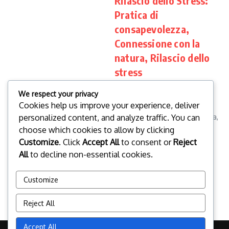
Rilascio dello Stress:
Pratica di
consapevolezza,
Connessione con la
natura, Rilascio dello
stress
La camminata consapevole è
We respect your privacy
una pratica trasformativa che
Cookies help us improve your experience, deliver
unisce l’atto del camminare a
personalized content, and analyze traffic. You can
una maggiore consapevolezza,
permettendo agli individui di
choose which cookies to allow by clicking
connettersi profondamente
Customize
. Click
Accept All
to consent or
Reject
con i propri corpi e l’ambie...
All
to decline non-essential cookies.
Clara Whitmore
04/03/2026
Read More
Customize
1
2
3
...
5
Reject All
Accept All