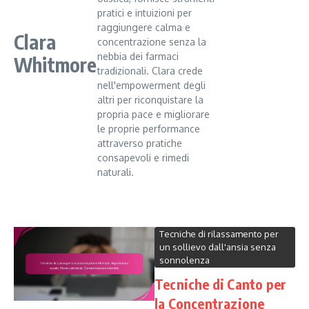
pratici e intuizioni per
raggiungere calma e
Clara
concentrazione senza la
nebbia dei farmaci
Whitmore
tradizionali. Clara crede
nell'empowerment degli
altri per riconquistare la
propria pace e migliorare
le proprie performance
attraverso pratiche
consapevoli e rimedi
naturali.
Tecniche di rilassamento per
un sollievo dall'ansia senza
sonnolenza
Tecniche di Canto per
la Concentrazione