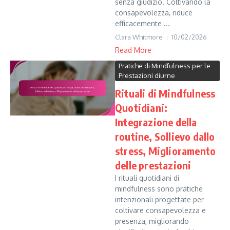
senza giudizio. Coltivando la
consapevolezza, riduce
efficacemente ...
Clara Whitmore
10/02/2026
Read More
Pratiche di Mindfulness per le
Prestazioni diurne
Rituali di Mindfulness
Quotidiani:
Integrazione della
routine, Sollievo dallo
stress, Miglioramento
delle prestazioni
I rituali quotidiani di
mindfulness sono pratiche
intenzionali progettate per
coltivare consapevolezza e
presenza, migliorando