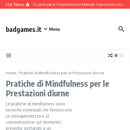
Skip to content
Hot News
Tecniche di Canto per la Concentrazione Mentale: Espressione vocale, 
badgames.it
Menu
Home
/
Pratiche di Mindfulness per le Prestazioni diurne
Pratiche di Mindfulness per le
Prestazioni diurne
Le pratiche di mindfulness sono
tecniche essenziali che favoriscono
la consapevolezza e la
concentrazione sul momento
presente, portando a un