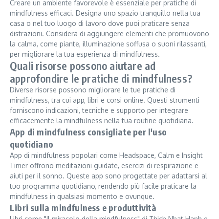
Creare un ambiente favorevole è essenziale per pratiche di
mindfulness efficaci. Designa uno spazio tranquillo nella tua
casa o nel tuo luogo di lavoro dove puoi praticare senza
distrazioni. Considera di aggiungere elementi che promuovono
la calma, come piante, illuminazione soffusa o suoni rilassanti,
per migliorare la tua esperienza di mindfulness.
Quali risorse possono aiutare ad
approfondire le pratiche di mindfulness?
Diverse risorse possono migliorare le tue pratiche di
mindfulness, tra cui app, libri e corsi online. Questi strumenti
forniscono indicazioni, tecniche e supporto per integrare
efficacemente la mindfulness nella tua routine quotidiana.
App di mindfulness consigliate per l'uso
quotidiano
App di mindfulness popolari come Headspace, Calm e Insight
Timer offrono meditazioni guidate, esercizi di respirazione e
aiuti per il sonno. Queste app sono progettate per adattarsi al
tuo programma quotidiano, rendendo più facile praticare la
mindfulness in qualsiasi momento e ovunque.
Libri sulla mindfulness e produttività
Libri come "Il miracolo della mindfulness" di Thich Nhat Hanh e